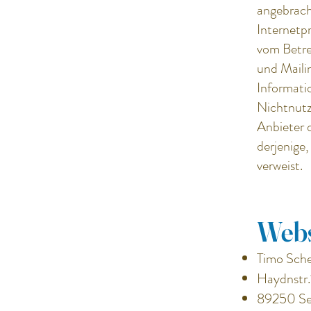
angebracht
Internetpr
vom Betre
und Mailin
Informati
Nichtnutzu
Anbieter d
derjenige,
verweist.
Webs
Timo Sche
Haydnstr.
89250 S