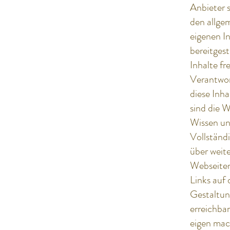
Anbieter s
den allge
eigenen I
bereitgest
Inhalte fr
Verantwort
diese Inh
sind die 
Wissen un
Vollständ
über weit
Webseiten
Links auf 
Gestaltun
erreichba
eigen mach