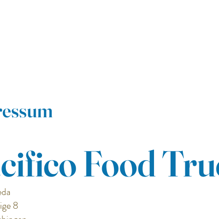
ressum
cifico Food Tr
eda
ige 8