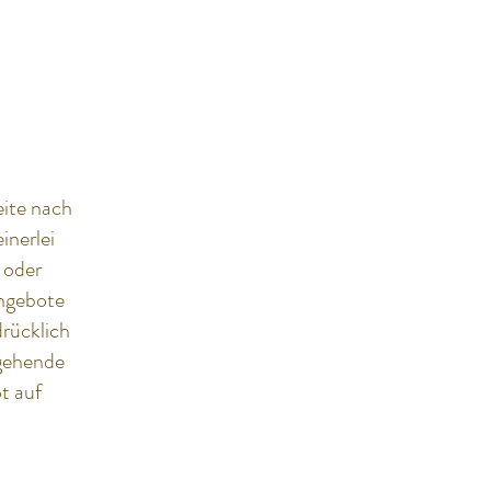
eite nach
inerlei
 oder
Angebote
drücklich
rgehende
t auf