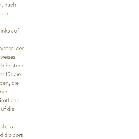
n, nach
esen
inks auf
bieter, der
rweises
ach bestem
r für die
den, die
eren
ämtliche
auf die
icht zu
d die dort