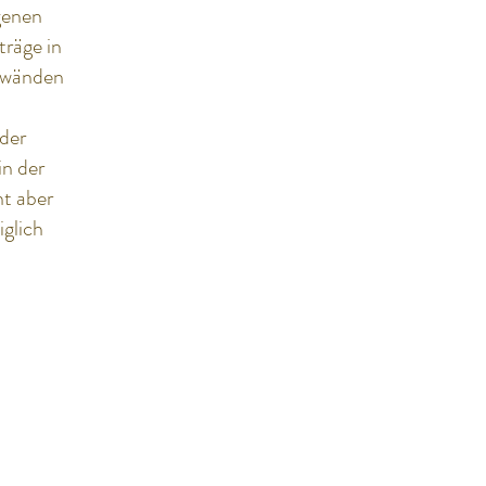
igenen
träge in
nnwänden
der
in der
ht aber
iglich