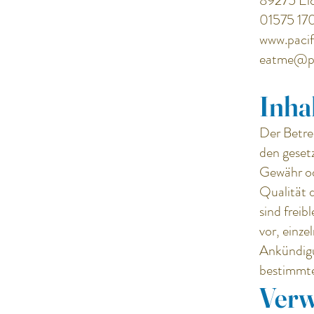
89275 El
01575 1
www.pacif
eatme@pa
Inha
Der Betrei
den geset
Gewähr ode
Qualität 
sind freib
vor, einz
Ankündigu
bestimmte 
Verw